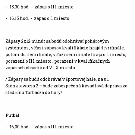
- 15,30 hod. - zápas o III. miesto
- 16,15 hod. - zápas o I. miesto
Zápasy 2x12 minút sa budú odohrávať pohárovým
systémom , víťazi zápasov kvalifikácie hrajú štvrťfinále,
potom do semifinále, víťazi semifinále hrajú o I. miesto,
porazení o III. miesto , porazení v kvalifikačných
zápasoch obsadia od V - X miesta.
/ Zápasy sa budú odohrávať v športovej hale, na ul.
Sienkiewicza 2 – bude zabezpečená kývadlová doprava zo
štadiónu Turbacza do haly/
Futbal
- 16,00 hod. - zápas o III. miesto