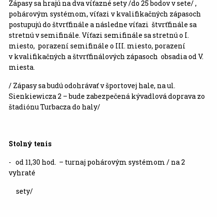
Zápasy sa hrajú na dva víťazné sety /do 25 bodov v sete/ ,
pohárovým systémom, víťazi v kvalifikačných zápasoch
postupujú do štvrťfinále a následne víťazi štvrťfinále sa
stretnú v semifinále. Víťazi semifinále sa stretnú o I.
miesto, porazení semifinále o III. miesto, porazení
v kvalifikačných a štvrťfinálových zápasoch obsadia od V.
miesta.
/ Zápasy sa budú odohrávať v športovej hale, na ul.
Sienkiewicza 2 – bude zabezpečená kývadlová doprava zo
štadiónu Turbacza do haly/
Stolný tenis
- od 11,30 hod. – turnaj pohárovým systémom / na 2
vyhraté
sety/