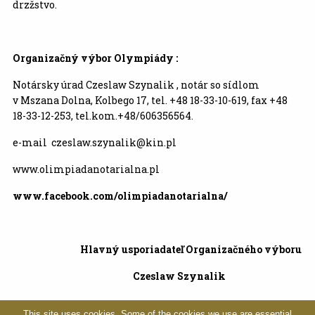
drzžstvo.
Organizačný výbor Olympiády :
Notársky úrad Czeslaw Szynalik , notár so sídlom
v Mszana Dolna, Kolbego 17, tel. +48 18-33-10-619, fax +48
18-33-12-253, tel.kom.+48/606356564.
e-mail czeslaw.szynalik@kin.pl
www.olimpiadanotarialna.pl
www.facebook.com/olimpiadanotarialna/
Hlavný usporiadateľ Organizačného výboru
Czeslaw Szynalik
This site uses cookies. Some of the cookies we use are essential