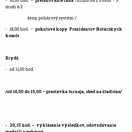
- 16,30 hod. –
preťahovanie lana
/družstvá z 5 osôb - 3
muži a 2
ženy, pohárový systém /
- 18,00 hod. –
pokutové kopy Prezidentov Notárskych
komôr
Brydž
- od 11,00 hod.
/od 14,00 do 15,00 – prestávka turnaja, obed na štadióne/
- 20,15 hod. – vyhlásenie výsledkov, odovzdávanie
medailí a pohárov