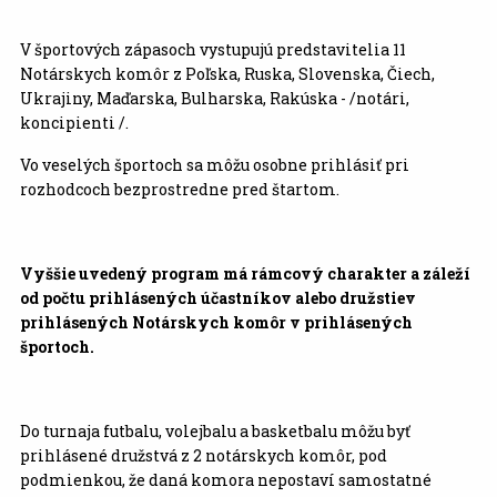
V športových zápasoch vystupujú predstavitelia 11
Notárskych komôr z Poľska, Ruska, Slovenska, Čiech,
Ukrajiny, Maďarska, Bulharska, Rakúska - /notári,
koncipienti /.
Vo veselých športoch sa môžu osobne prihlásiť pri
rozhodcoch bezprostredne pred štartom.
Vyššie uvedený program má rámcový charakter a záleží
od počtu prihlásených účastníkov alebo družstiev
prihlásených Notárskych komôr v prihlásených
športoch.
Do turnaja futbalu, volejbalu a basketbalu môžu byť
prihlásené družstvá z 2 notárskych komôr, pod
podmienkou, že daná komora nepostaví samostatné