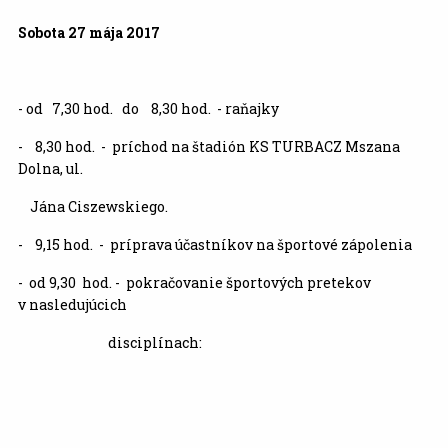
Sobota 27 mája
2017
- od 7,30 hod. do 8,30 hod. - raňajky
- 8,30 hod. - príchod na štadión KS TURBACZ Mszana
Dolna, ul.
Jána Ciszewskiego.
- 9,15 hod. - príprava účastníkov na športové zápolenia
- od 9,30 hod. - pokračovanie športových pretekov
v nasledujúcich
disciplínach: