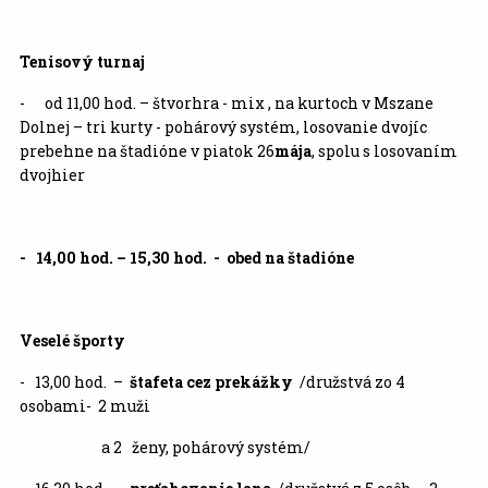
Tenisový turnaj
- od 11,00 hod. – štvorhra - mix , na kurtoch v Mszane
Dolnej – tri kurty - pohárový systém, losovanie dvojíc
prebehne na štadióne v piatok 26
mája
, spolu s losovaním
dvojhier
- 14,00 hod. – 15,30 hod. - obed na štadióne
Veselé športy
- 13,00 hod. –
štafeta cez prekážky
/družstvá zo 4
osobami- 2 muži
a 2 ženy, pohárový systém/