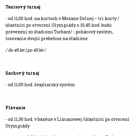
Tenisový turnaj
- od 11,00 hod. na kurtoch v Mszane Dolnej – tri kurty /
účastníci po otvorení Olympiády o 10,45 hod. budú
prevezení zo štadiónu Turbacz/ - pohárový systém,
losovanie dvojíc prebehne na štadióne
/ do 45 let i po 45 let /
Šachový turnaj
- od 11,00 hod. švajčiarsky systém
Plávanie
- od 11,30 hod. v bazéne v Limanowej /účastníci po otvorení
Olympiády