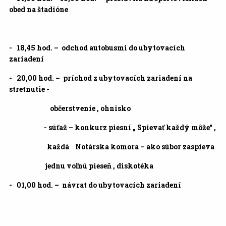
obed na štadióne
- 18,45 hod. – odchod autobusmi do ubytovacích
zariadení
- 20,00 hod. – príchod z ubytovacích zariadení na
stretnutie -
občerstvenie , ohnisko
- súťaž – konkurz piesní „ Spievať každý môže“ ,
každá Notárska komora – ako súbor zaspieva
jednu voľnú pieseň , diskotéka
- 01,00 hod. – návrat do ubytovacích zariadení