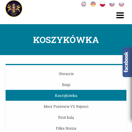
KOSZYKÓWKA
Otwarcie
Biegi
Koszykówka
Mecz Posłowie VS Rejenci
Rzut kulą
Piłka Nożna