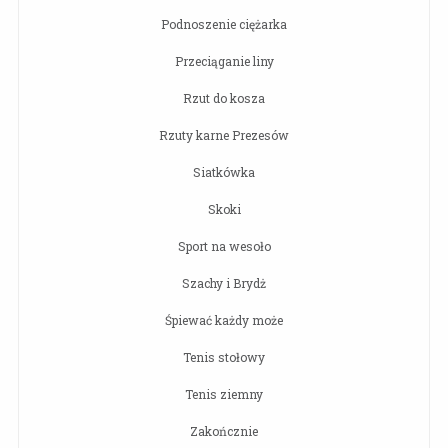
Podnoszenie ciężarka
Przeciąganie liny
Rzut do kosza
Rzuty karne Prezesów
Siatkówka
Skoki
Sport na wesoło
Szachy i Brydż
Śpiewać każdy może
Tenis stołowy
Tenis ziemny
Zakończnie