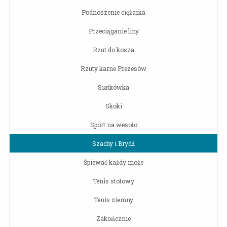
Podnoszenie ciężarka
Przeciąganie liny
Rzut do kosza
Rzuty karne Prezesów
Siatkówka
Skoki
Sport na wesoło
Szachy i Brydż
Śpiewać każdy może
Tenis stołowy
Tenis ziemny
Zakończnie