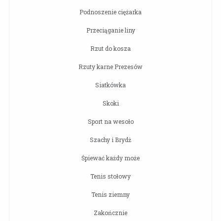
Podnoszenie ciężarka
Przeciąganie liny
Rzut do kosza
Rzuty karne Prezesów
Siatkówka
Skoki
Sport na wesoło
Szachy i Brydż
Śpiewać każdy może
Tenis stołowy
Tenis ziemny
Zakończnie