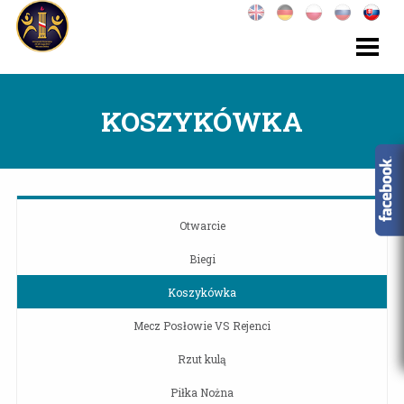
KOSZYKÓWKA
Otwarcie
Biegi
Koszykówka
Mecz Posłowie VS Rejenci
Rzut kulą
Piłka Nożna