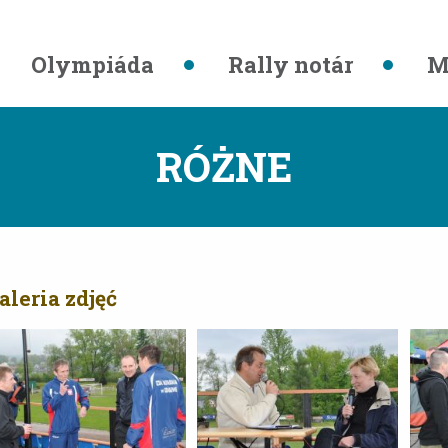
Olympiáda
Rally notár
M
RÓŻNE
aleria zdjęć