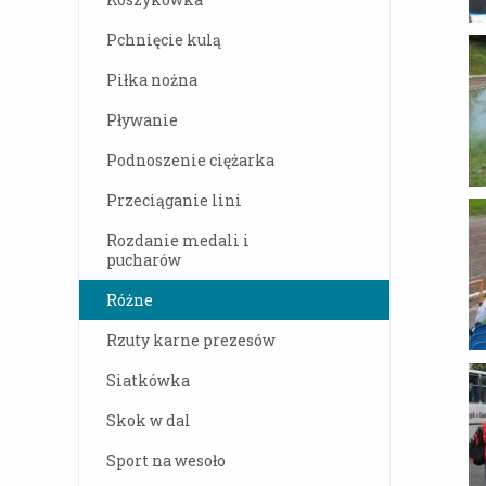
Pchnięcie kulą
Piłka nożna
Pływanie
Podnoszenie ciężarka
Przeciąganie lini
Rozdanie medali i
pucharów
Różne
Rzuty karne prezesów
Siatkówka
Skok w dal
Sport na wesoło