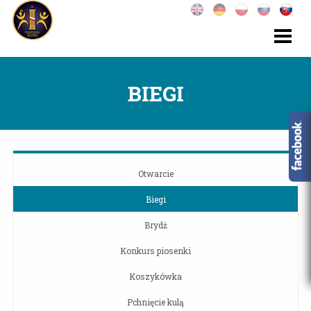
BIEGI
Otwarcie
Biegi
Brydż
Konkurs piosenki
Koszykówka
Pchnięcie kulą