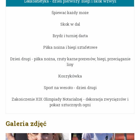
Lekkoatletyka - dzień pierwszy. Biegi i skok wzwyż
Śpiewać każdy może
Skok w dal
Brydż i turniej darta
Piłka nożna i biegi sztafetowe
Dzień drugi - piłka nożna, rzuty karne prezesów, biegi, przeciąganie
liny
Koszykówka
Sport na wesoło - dzień drugi
Zakończenie XIX Olimpiady Notarialnej - dekoracja zwycięzców i
pokaz sztucznych ogni
Galeria zdjęć