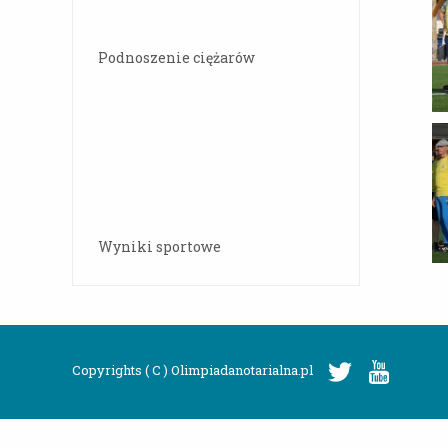
Podnoszenie ciężarów
Wyniki sportowe
Copyrights ( C ) Olimpiadanotarialna.pl