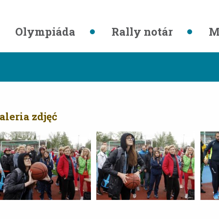
Olympiáda
Rally notár
M
aleria zdjęć