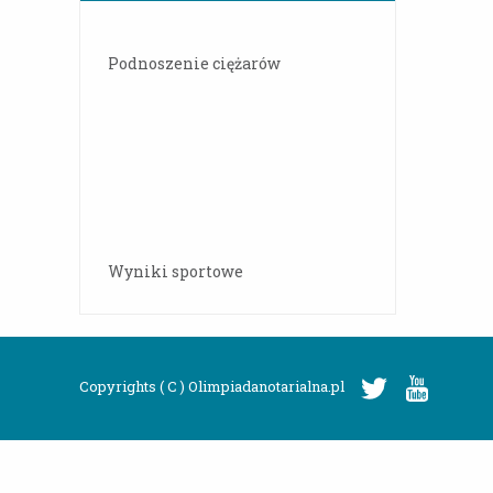
Podnoszenie ciężarów
Wyniki sportowe
Copyrights ( C ) Olimpiadanotarialna.pl