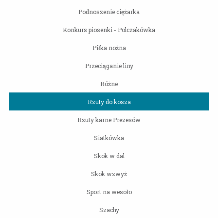
Podnoszenie ciężarka
Konkurs piosenki - Polczakówka
Piłka nożna
Przeciąganie liny
Różne
Rzuty do kosza
Rzuty karne Prezesów
Siatkówka
Skok w dal
Skok wzwyż
Sport na wesoło
Szachy