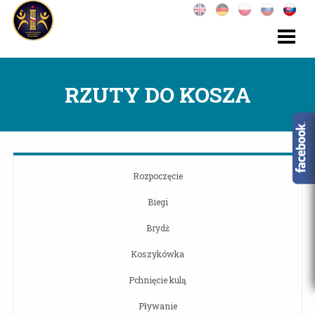
RZUTY DO KOSZA
Rozpoczęcie
Biegi
Brydż
Koszykówka
Pchnięcie kulą
Pływanie