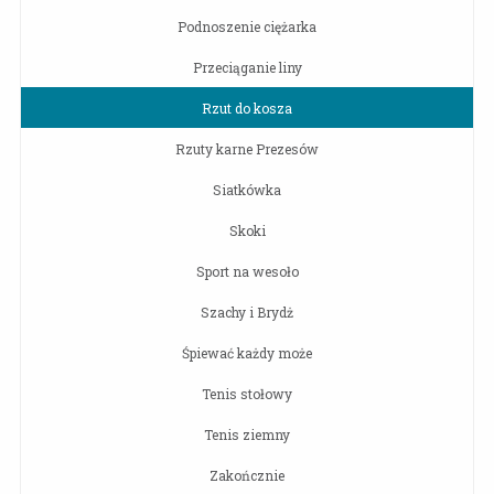
Podnoszenie ciężarka
Przeciąganie liny
Rzut do kosza
Rzuty karne Prezesów
Siatkówka
Skoki
Sport na wesoło
Szachy i Brydż
Śpiewać każdy może
Tenis stołowy
Tenis ziemny
Zakończnie