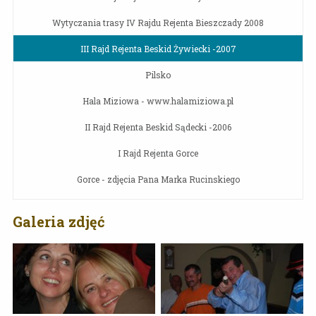
Wytyczania trasy IV Rajdu Rejenta Bieszczady 2008
III Rajd Rejenta Beskid Żywiecki -2007
Pilsko
Hala Miziowa - www.halamiziowa.pl
II Rajd Rejenta Beskid Sądecki -2006
I Rajd Rejenta Gorce
Gorce - zdjęcia Pana Marka Rucinskiego
Galeria zdjęć