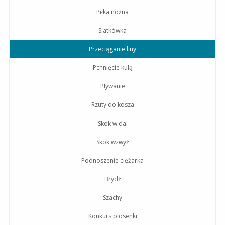
Piłka nożna
Siatkówka
Przeciąganie liny
Pchnięcie kulą
Pływanie
Rzuty do kosza
Skok w dal
Skok wzwyż
Podnoszenie ciężarka
Brydż
Szachy
Konkurs piosenki