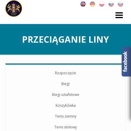
PRZECIĄGANIE LINY
Rozpoczęcie
Biegi
Biegi sztafetowe
Koszykówka
Tenis ziemny
Tenis stołowy