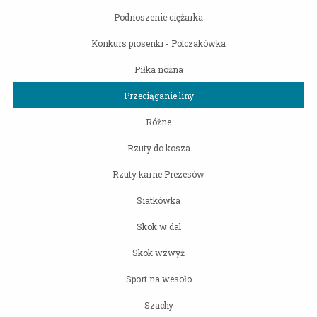
Podnoszenie ciężarka
Konkurs piosenki - Polczakówka
Piłka nożna
Przeciąganie liny
Różne
Rzuty do kosza
Rzuty karne Prezesów
Siatkówka
Skok w dal
Skok wzwyż
Sport na wesoło
Szachy