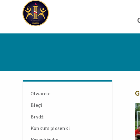
G
Otwarcie
Biegi
Brydż
Konkurs piosenki
Koszykówka