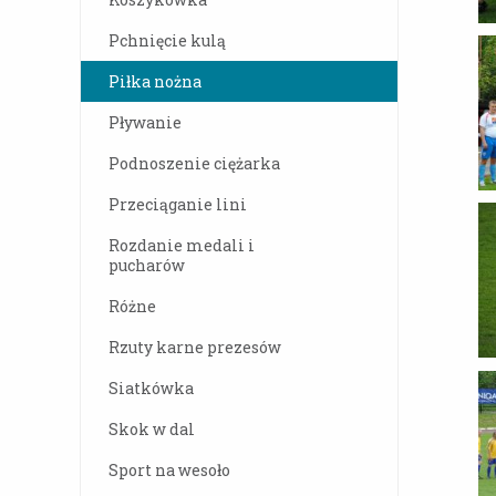
Pchnięcie kulą
Piłka nożna
Pływanie
Podnoszenie ciężarka
Przeciąganie lini
Rozdanie medali i
pucharów
Różne
Rzuty karne prezesów
Siatkówka
Skok w dal
Sport na wesoło