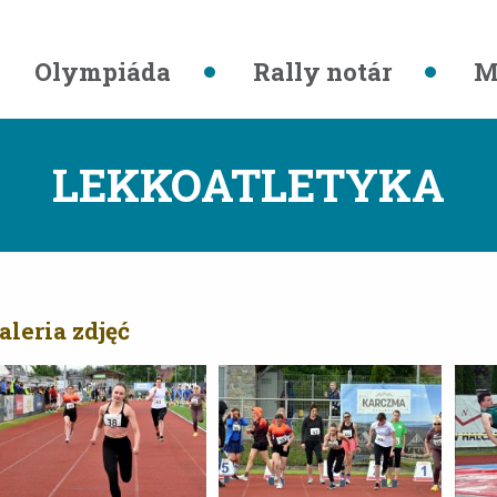
Olympiáda
Rally notár
M
LEKKOATLETYKA
aleria zdjęć