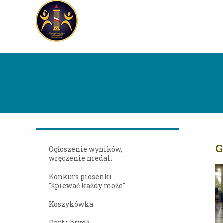
G
Ogłoszenie wyników,
wręczenie medali
Konkurs piosenki
"śpiewać każdy może"
Koszykówka
Dart i brydż